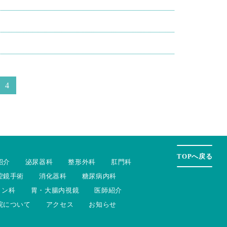
4
TOPへ戻る
紹介
泌尿器科
整形外科
肛門科
腔鏡手術
消化器科
糖尿病内科
ョン科
胃・大腸内視鏡
医師紹介
院について
アクセス
お知らせ