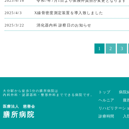
2025/6/16
令和7年7月1日より保険外負担が変更となります
2025/4/3
X線骨密度測定装置を導入致しました
2025/3/22
消化器内科 診察日のお知らせ
1
2
3
大分駅から徒歩5分の膳所病院は
トップ
病院
内科外科・泌尿器科・整形外科までできる病院です。
ヘルニア
腹
医療法人 慈善会
リハビリテーシ
膳所病院
診療時間
入